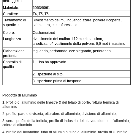
dell'oggetto:
Materiale:
6063/6061
Carattere:
T4, T5, T6
Trattamento di
Rivestimento del mulino, anodizzare, polvere ricoperta,
superficie:
sabbiatura, elettroforesi ecc
Colore:
Customerized
Lunghezza:
rivestimento del mulino: i 12 metri massimo,
anodizzano/rivestimento della polvere: 6,6 metri massimo
Elaborazione
tagliando, perforando, ecc piegando, perforando
profonda:
Controllo di
1. L'iso ha approvato.
qualità:
2. Ispezione al sito.
3. Ispezione prima di trasporto.
4. Macchina di prova.
Prodotto di alluminio
1.
Profilo di alluminio delle finestre & del telaio di porte, rottura termica di
alluminio
2. profilo, parete divisoria, otturatore di alluminio, divisione di alluminio,
3. serra, profilo della feritoia, profilo di industria della lavorazione dell'alluminio,
calore di alluminio
4. profilo del lavandino, tubo di alluminio, tubo di alluminio, profilo di U, profilo