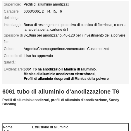
Superficie:
Profili di alluminio anodizzati
Carattere
6063/6061 DI T4, T5, T6
della lega:
Imballaggio:
Borsa di restringimento protettiva di plastica di film+heat, o con la
lana della perla, cartone di l
Spessore di
8-10um per anodizzano, 40-120 per il rivestimento della polvere
film:
Colore:
Argento/Champagne/bronzeo/nero/oro, Customerized
Controllo di
L'iso ha approvato.
qualità:
6061 T6 ha anodizzato il Manica di alluminio
Evidenziare:
,
Manica di alluminio anodizzato elettroforesi
,
Profili di alluminio ricoprenti di Manica della polvere
6061 tubo di alluminio d'anodizzazione T6
Profili di alluminio anodizzati, profili di alluminio d'anodizzazione, Sandy
Blasting
Nome
Estrusione di alluminio