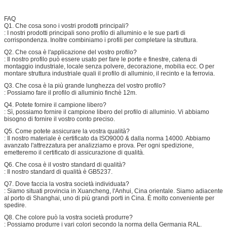
FAQ
Q1. Che cosa sono i vostri prodotti principali?
: I nostri prodotti principali sono profilo di alluminio e le sue parti di
corrispondenza. Inoltre combiniamo i profili per completare la struttura.
Q2. Che cosa è l'applicazione del vostro profilo?
: Il nostro profilo può essere usato per fare le porte e finestre, catena di
montaggio industriale, locale senza polvere, decorazione, mobilia ecc. O per
montare struttura industriale quali il profilo di alluminio, il recinto e la ferrovia.
Q3. Che cosa è la più grande lunghezza del vostro profilo?
: Possiamo fare il profilo di alluminio finchè 12m.
Q4. Potete fornire il campione libero?
: Sì, possiamo fornire il campione libero del profilo di alluminio. Vi abbiamo
bisogno di fornire il vostro conto preciso.
Q5. Come potete assicurare la vostra qualità?
: Il nostro materiale è certificato da ISO9000 & dalla norma 14000. Abbiamo
avanzato l'attrezzatura per analizziamo e prova. Per ogni spedizione,
emetteremo il certificato di assicurazione di qualità.
Q6. Che cosa è il vostro standard di qualità?
: Il nostro standard di qualità è GB5237.
Q7. Dove faccia la vostra società individuata?
: Siamo situati provincia in Xuancheng, l'Anhui, Cina orientale. Siamo adiacente
al porto di Shanghai, uno di più grandi porti in Cina. È molto conveniente per
spedire.
Q8. Che colore può la vostra società produrre?
: Possiamo produrre i vari colori secondo la norma della Germania RAL.