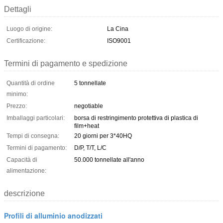
Dettagli
Luogo di origine:
La Cina
Certificazione:
ISO9001
Termini di pagamento e spedizione
Quantità di ordine
5 tonnellate
minimo:
Prezzo:
negotiable
Imballaggi particolari:
borsa di restringimento protettiva di plastica di
film+heat
Tempi di consegna:
20 giorni per 3*40HQ
Termini di pagamento:
D/P, T/T, L/C
Capacità di
50.000 tonnellate all'anno
alimentazione:
descrizione
Profili di alluminio anodizzati