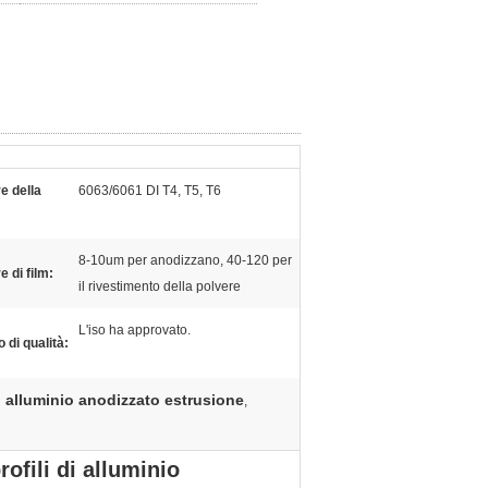
e della
6063/6061 DI T4, T5, T6
8-10um per anodizzano, 40-120 per
 di film:
il rivestimento della polvere
L'iso ha approvato.
o di qualità:
 alluminio anodizzato estrusione
,
ofili di alluminio