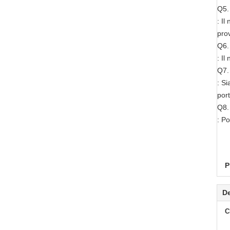
Q5.
: I
prov
Q6. 
: Il
Q7.
: Si
port
Q8.
: P
P
De
C