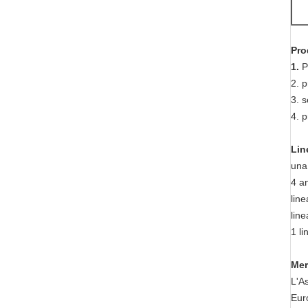
Pro
1.
P
2. p
3. s
4. p
Lin
una
4 a
line
line
1 l
Mer
L'As
Euro