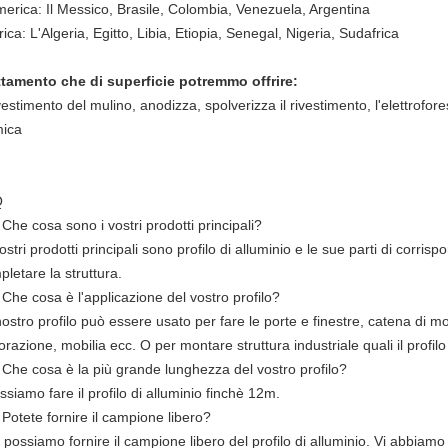
merica: Il Messico, Brasile, Colombia, Venezuela, Argentina
rica: L'Algeria, Egitto, Libia, Etiopia, Senegal, Nigeria, Sudafrica
ttamento che di superficie potremmo offrire:
ivestimento del mulino, anodizza, spolverizza il rivestimento, l'elettroforesi
mica
Q
Che cosa sono i vostri prodotti principali?
nostri prodotti principali sono profilo di alluminio e le sue parti di corris
letare la struttura.
Che cosa è l'applicazione del vostro profilo?
 nostro profilo può essere usato per fare le porte e finestre, catena di m
razione, mobilia ecc. O per montare struttura industriale quali il profilo d
 Che cosa è la più grande lunghezza del vostro profilo?
ssiamo fare il profilo di alluminio finchè 12m.
Potete fornire il campione libero?
, possiamo fornire il campione libero del profilo di alluminio. Vi abbiamo 