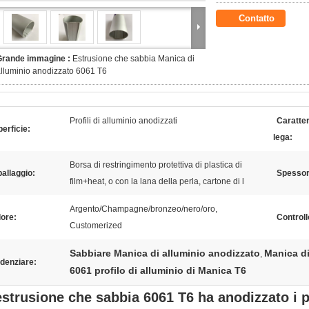
Contatto
Grande immagine :
Estrusione che sabbia Manica di
lluminio anodizzato 6061 T6
Profili di alluminio anodizzati
Caratter
erficie:
lega:
Borsa di restringimento protettiva di plastica di
allaggio:
Spessore
film+heat, o con la lana della perla, cartone di l
Argento/Champagne/bronzeo/nero/oro,
ore:
Controll
Customerized
Sabbiare Manica di alluminio anodizzato
Manica di
,
denziare:
6061 profilo di alluminio di Manica T6
estrusione che sabbia 6061 T6 ha anodizzato i pr