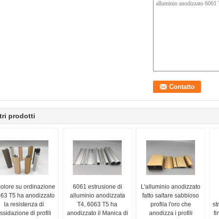
tri prodotti
 colore su ordinazione
6061 estrusione di
L'alluminio anodizzato
63 T5 ha anodizzato
alluminio anodizzata
fatto saltare sabbioso
la resistenza di
T4, 6063 T5 ha
profila l'oro che
st
ssidazione di profili
anodizzato il Manica di
anodizza i profili
f