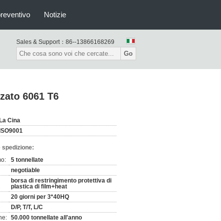
preventivo
Notizie
Sales & Support：
86--13866168269
Go
zzato 6061 T6
La Cina
ISO9001
 spedizione:
mo:
5 tonnellate
negotiable
borsa di restringimento protettiva di
plastica di film+heat
20 giorni per 3*40HQ
D/P, T/T, L/C
ne:
50.000 tonnellate all'anno