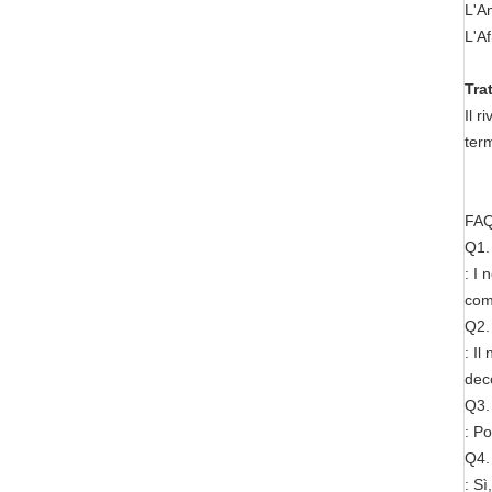
L'A
L'Af
Tra
Il r
ter
FA
Q1. 
: I 
comp
Q2. 
: Il
deco
Q3.
: Po
Q4. 
: Sì