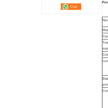
Pro
Nom
Mat
Car
Tra
sup
Col
Lun
Ela
pro
Con