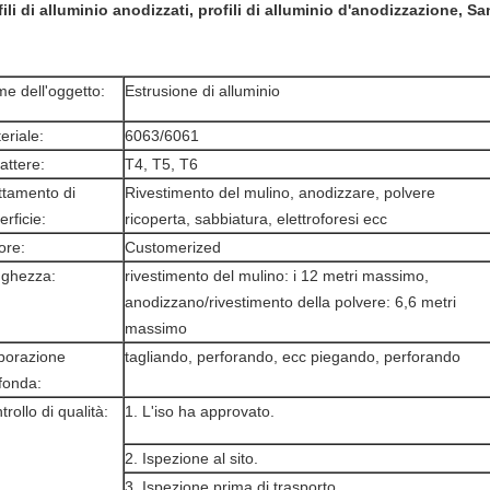
fili di alluminio anodizzati, profili di alluminio d'anodizzazione, S
e dell'oggetto:
Estrusione di alluminio
eriale:
6063/6061
attere:
T4, T5, T6
ttamento di
Rivestimento del mulino, anodizzare, polvere
erficie:
ricoperta, sabbiatura, elettroforesi ecc
ore:
Customerized
ghezza:
rivestimento del mulino: i 12 metri massimo,
anodizzano/rivestimento della polvere: 6,6 metri
massimo
borazione
tagliando, perforando, ecc piegando, perforando
fonda:
trollo di qualità:
1. L'iso ha approvato.
2. Ispezione al sito.
3. Ispezione prima di trasporto.