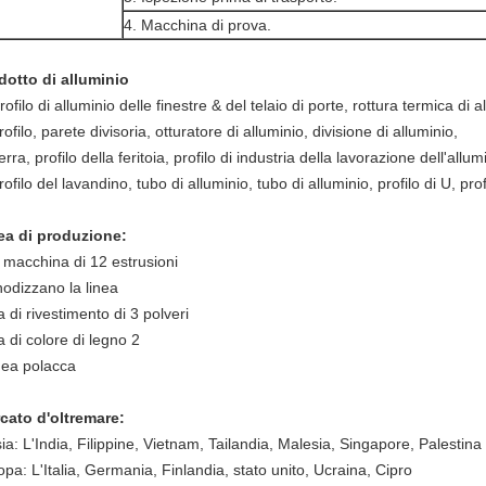
4. Macchina di prova.
dotto di alluminio
rofilo di alluminio delle finestre & del telaio di porte, rottura termica di a
rofilo, parete divisoria, otturatore di alluminio, divisione di alluminio,
erra, profilo della feritoia, profilo di industria della lavorazione dell'allum
rofilo del lavandino, tubo di alluminio, tubo di alluminio, profilo di U, prof
ea di produzione:
 macchina di 12 estrusioni
nodizzano la linea
a di rivestimento di 3 polveri
a di colore di legno 2
inea polacca
cato d'oltremare:
ia: L'India, Filippine, Vietnam, Tailandia, Malesia, Singapore, Palestina
pa: L'Italia, Germania, Finlandia, stato unito, Ucraina, Cipro