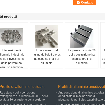
tri prodotti
L'estrusione di
Il rivestimento del
La parete divisoria T6
lluminio industriale
mulino dell'elettroforesi
della costruzione ha
rofila il rivestimento
ha espulso profili di
espulso profili di
de
della polvere ha
alluminio
alluminio
h
espulso alluminio
strutturale
Profilo di alluminio lucidato
Profili di alluminio anodizzat
Resistenza della corrosione
Anti corrosione di alluminio espelsa
rettangolare di alluminio di 6061 della
anodizzata di macinazione/di
scatola T6 estrusione della sezione
piegamento per i dissipatori di calor
Profilo di alluminio lucidato standard
L'industriale 6061 T5 ha anodizzato 