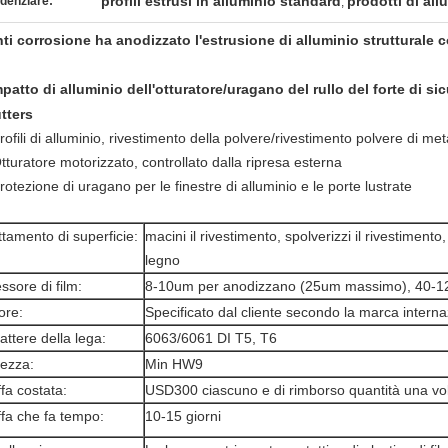
profili estrusi in alluminio standard
prodotti di all
denziare:
,
nti corrosione ha anodizzato l'estrusione di alluminio strutturale
mpatto di alluminio dell'otturatore/uragano del rullo del forte di sic
tters
rofili di alluminio, rivestimento della polvere/rivestimento polvere di met
tturatore motorizzato, controllato dalla ripresa esterna
rotezione di uragano per le finestre di alluminio e le porte lustrate
ttamento di superficie:
macini il rivestimento, spolverizzi il rivestimento, 
legno
ssore di film:
8-10um per anodizzano (25um massimo), 40-120 
ore:
Specificato dal cliente secondo la marca interna
attere della lega:
6063/6061 DI T5, T6
ezza:
Min HW9
fa costata:
USD300 ciascuno e di rimborso quantità una volt
fa che fa tempo:
10-15 giorni