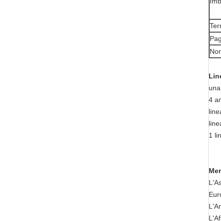
Imb
Ter
Pa
No
Lin
una
4 a
line
line
1 l
Mer
L'As
Euro
L'A
L'Af