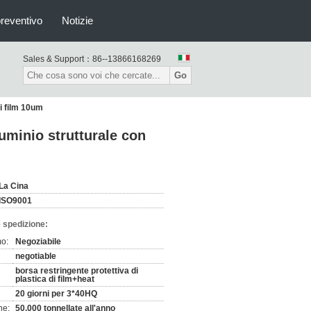
preventivo
Notizie
Sales & Support：
86--13866168269
Go
di film 10um
luminio strutturale con
La Cina
ISO9001
 spedizione:
mo:
Negoziabile
negotiable
borsa restringente protettiva di
plastica di film+heat
20 giorni per 3*40HQ
ne:
50.000 tonnellate all'anno