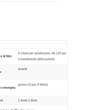
8-10um per anodizzano, 40-120 per
 di film:
il rivestimento della polvere
Israele
o:
giorno 20 per 3*40HQ
i consegna:
re:
1.5mm-1.8mm