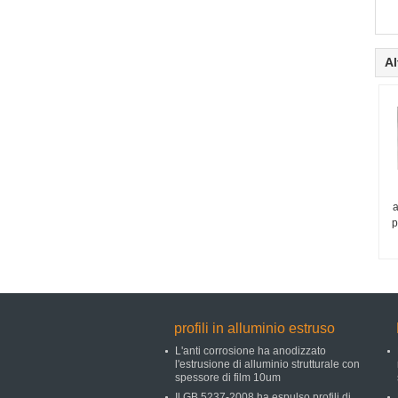
Al
a
p
profili in alluminio estruso
L'anti corrosione ha anodizzato
l'estrusione di alluminio strutturale con
spessore di film 10um
Il GB 5237-2008 ha espulso profili di