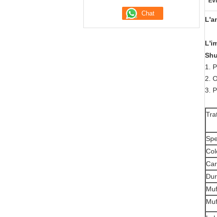
Evi
L'a
L'i
Shu
1.
P
2.
O
3.
P
Tra
Spe
Col
Car
Dur
Muf
Muf