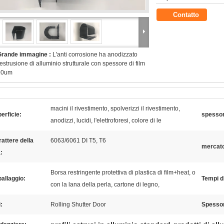
Contatto
Grande immagine :
L'anti corrosione ha anodizzato
'estrusione di alluminio strutturale con spessore di film
10um
macini il rivestimento, spolverizzi il rivestimento,
erficie:
spessore
anodizzi, lucidi, l'elettroforesi, colore di le
attere della
6063/6061 DI T5, T6
mercat
:
Borsa restringente protettiva di plastica di film+heat, o
allaggio:
Tempi d
con la lana della perla, cartone di legno,
:
Rolling Shutter Door
Spesso