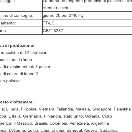
allaggio:
La borsa restringente protettiva di plastica di fi
cliente richiede.
mine di consegna:
giorno 20 per 3*40HQ
gamento:
TT/LC
rma:
GB/T 5237
ea di produzione:
 macchina di 12 estrusioni
nodizzano la linea
a di rivestimento di 3 polveri
a di colore di legno 2
inea polacca
cato d'oltremare:
ia: L'India, Filippine, Vietnam, Tailandia, Malesia, Singapore, Palestina
pa: L'Italia, Germania, Finlandia, stato unito, Ucraina, Cipro
merica: Il Messico, Brasile, Colombia, Venezuela, Argentina
rica: L'Algeria, Egitto, Libia, Etiopia, Senegal, Nigeria, Sudafrica