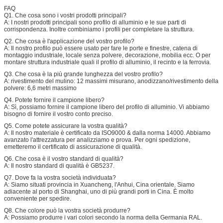
FAQ
Q1. Che cosa sono i vostri prodotti principali?
A: I nostri prodotti principali sono profilo di alluminio e le sue parti di
corrispondenza. Inoltre combiniamo i profili per completare la struttura.
Q2. Che cosa è l'applicazione del vostro profilo?
A: Il nostro profilo può essere usato per fare le porte e finestre, catena di
montaggio industriale, locale senza polvere, decorazione, mobilia ecc. O per
montare struttura industriale quali il profilo di alluminio, il recinto e la ferrovia.
Q3. Che cosa è la più grande lunghezza del vostro profilo?
A: rivestimento del mulino: 12 massimi misurano, anodizzano/rivestimento della
polvere: 6,6 metri massimo
Q4. Potete fornire il campione libero?
A: Sì, possiamo fornire il campione libero del profilo di alluminio. Vi abbiamo
bisogno di fornire il vostro conto preciso.
Q5. Come potete assicurare la vostra qualità?
A: Il nostro materiale è certificato da ISO9000 & dalla norma 14000. Abbiamo
avanzato l'attrezzatura per analizziamo e prova. Per ogni spedizione,
emetteremo il certificato di assicurazione di qualità.
Q6. Che cosa è il vostro standard di qualità?
A: Il nostro standard di qualità è GB5237.
Q7. Dove fa la vostra società individuata?
A: Siamo situati provincia in Xuancheng, l'Anhui, Cina orientale. Siamo
adiacente al porto di Shanghai, uno di più grandi porti in Cina. È molto
conveniente per spedire.
Q8. Che colore può la vostra società produrre?
A: Possiamo produrre i vari colori secondo la norma della Germania RAL.