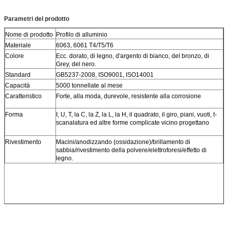
Parametri del prodotto
Nome di prodotto
Profilo di alluminio
Materiale
6063, 6061 T4/T5/T6
Colore
Ecc. dorato, di legno, d'argento di bianco, del bronzo, di
Grey, del nero.
Standard
GB5237-2008, ISO9001, ISO14001
Capacità
5000 tonnellate al mese
Caratteristico
Forte, alla moda, durevole, resistente alla corrosione
Forma
I, U, T, la C, la Z, la L, la H, il quadrato, il giro, piani, vuoti, t-
scanalatura ed altre forme complicate vicino progettano
Rivestimento
Macini/anodizzando (ossidazione)/brillamento di
sabbia/rivestimento della polvere/elettroforesi/effetto di
legno.