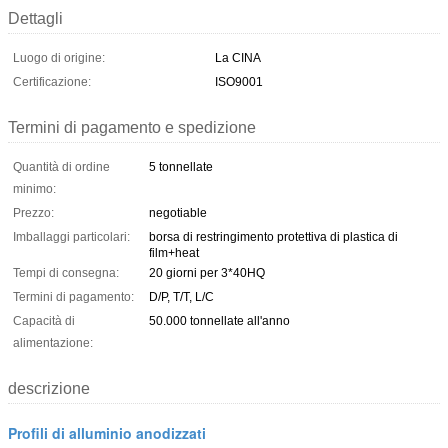
Dettagli
Luogo di origine:
La CINA
Certificazione:
ISO9001
Termini di pagamento e spedizione
Quantità di ordine
5 tonnellate
minimo:
Prezzo:
negotiable
Imballaggi particolari:
borsa di restringimento protettiva di plastica di
film+heat
Tempi di consegna:
20 giorni per 3*40HQ
Termini di pagamento:
D/P, T/T, L/C
Capacità di
50.000 tonnellate all'anno
alimentazione:
descrizione
Profili di alluminio anodizzati