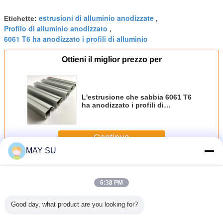
estrusioni di alluminio anodizzate
Etichette:
,
Profilo di alluminio anodizzato
,
6061 T6 ha anodizzato i profili di alluminio
Ottieni il miglior prezzo per
L'estrusione che sabbia 6061 T6
ha anodizzato i profili di
alluminio
Continua
MAY SU
Profili di alluminio anodizzati
Più
6:38 PM
Good day, what product are you looking for?
uminio
I profili di
Estrusione che
Sabbiare la
Il colo