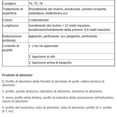
Carattere:
T4, T5, T6
Trattamento di
Rivestimento del mulino, anodizzare, polvere ricoperta,
superficie:
sabbiatura, elettroforesi ecc
Colore:
Customerized
Lunghezza:
rivestimento del mulino: i 12 metri massimo,
anodizzano/rivestimento della polvere: 6,6 metri massimo
Elaborazione
tagliando, perforando, ecc piegando, perforando
profonda:
Controllo di
1. L'iso ha approvato.
qualità:
2. Ispezione al sito.
3. Ispezione prima di trasporto.
4. Macchina di prova.
Prodotto di alluminio
1.
Profilo di alluminio delle finestre & del telaio di porte, rottura termica di
alluminio
2. profilo, parete divisoria, otturatore di alluminio, divisione di alluminio,
3. serra, profilo della feritoia, profilo di industria della lavorazione dell'alluminio,
calore di alluminio
4. profilo del lavandino, tubo di alluminio, tubo di alluminio, profilo di U, profilo
di T, ecc