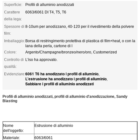
Superficie:
Profili di alluminio anodizzati
Carattere
6063/6061 DI T4, T5, T6
della lega:
Spessore di
8-10um per anodizzano, 40-120 per il rivestimento della polvere
film:
Imballaggio:
Borsa di restringimento protettiva di plastica di film+heat, o con la
lana della perla, cartone di l
Colore:
Argento/Champagne/bronzeo/nero/oro, Customerized
Controllo di
L'iso ha approvato.
qualità:
6061 T6 ha anodizzato i profili di alluminio
Evidenziare:
,
L'estrusione ha anodizzato i profili di alluminio
,
Sabbiare i profili di alluminio anodizzati
Profili di alluminio anodizzati, profili di alluminio d'anodizzazione, Sandy
Blasting
Nome
Estrusione di alluminio
dell'oggetto:
Materiale:
6063/6061