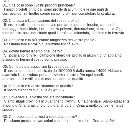
FAQ
Q1. Che cosa sono i vostri prodotti principali?
: I nostri prodotti principali sono profilo di alluminio e le sue parti di
corrispondenza. Inoltre combiniamo i profili per completare la struttura.
Q2. Che cosa è l'applicazione del vostro profilo?
: Il nostro profilo può essere usato per fare le porte e finestre, catena di
montaggio industriale, locale senza polvere, decorazione, mobilia ecc. O per
montare struttura industriale quali il profilo di alluminio, il recinto e la ferrovia.
Q3. Che cosa è la più grande lunghezza del vostro profilo?
: Possiamo fare il profilo di alluminio finchè 12m.
Q4. Potete fornire il campione libero?
: Sì, possiamo fornire il campione libero del profilo di alluminio. Vi abbiamo
bisogno di fornire il vostro conto preciso.
Q5. Come potete assicurare la vostra qualità?
: Il nostro materiale è certificato da ISO9000 & dalla norma 14000. Abbiamo
avanzato l'attrezzatura per analizziamo e prova. Per ogni spedizione,
emetteremo il certificato di assicurazione di qualità.
Q6. Che cosa è il vostro standard di qualità?
: Il nostro standard di qualità è GB5237.
Q7. Dove faccia la vostra società individuata?
: Siamo situati provincia in Xuancheng, l'Anhui, Cina orientale. Siamo adiacente
al porto di Shanghai, uno di più grandi porti in Cina. È molto conveniente per
spedire.
Q8. Che colore può la vostra società produrre?
: Possiamo produrre i vari colori secondo la norma della Germania RAL.