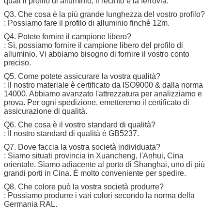
quali il profilo di alluminio, il recinto e la ferrovia.
Q3. Che cosa è la più grande lunghezza del vostro profilo?
: Possiamo fare il profilo di alluminio finchè 12m.
Q4. Potete fornire il campione libero?
: Sì, possiamo fornire il campione libero del profilo di
alluminio. Vi abbiamo bisogno di fornire il vostro conto
preciso.
Q5. Come potete assicurare la vostra qualità?
: Il nostro materiale è certificato da ISO9000 & dalla norma
14000. Abbiamo avanzato l'attrezzatura per analizziamo e
prova. Per ogni spedizione, emetteremo il certificato di
assicurazione di qualità.
Q6. Che cosa è il vostro standard di qualità?
: Il nostro standard di qualità è GB5237.
Q7. Dove faccia la vostra società individuata?
: Siamo situati provincia in Xuancheng, l'Anhui, Cina
orientale. Siamo adiacente al porto di Shanghai, uno di più
grandi porti in Cina. È molto conveniente per spedire.
Q8. Che colore può la vostra società produrre?
: Possiamo produrre i vari colori secondo la norma della
Germania RAL.