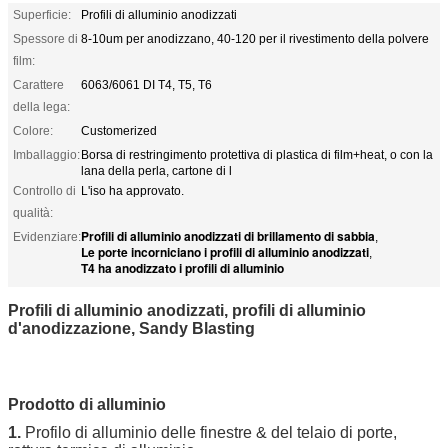
Superficie:
Profili di alluminio anodizzati
Spessore di
8-10um per anodizzano, 40-120 per il rivestimento della polvere
film:
Carattere
6063/6061 DI T4, T5, T6
della lega:
Colore:
Customerized
Imballaggio:
Borsa di restringimento protettiva di plastica di film+heat, o con la
lana della perla, cartone di l
Controllo di
L'iso ha approvato.
qualità:
Profili di alluminio anodizzati di brillamento di sabbia
Evidenziare:
,
Le porte incorniciano i profili di alluminio anodizzati
,
T4 ha anodizzato i profili di alluminio
Profili di alluminio anodizzati, profili di alluminio
d'anodizzazione, Sandy Blasting
Prodotto di alluminio
1.
Profilo di alluminio delle finestre & del telaio di porte,