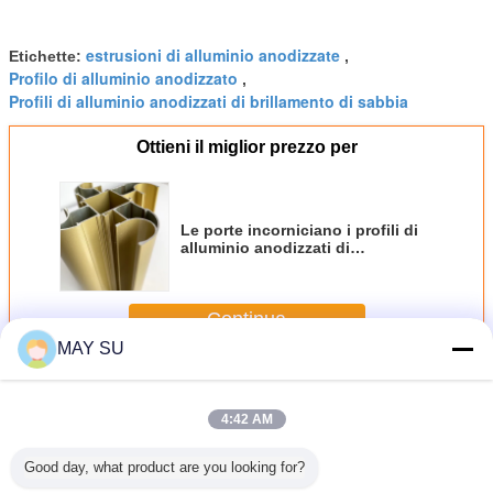
estrusioni di alluminio anodizzate
Etichette:
,
Profilo di alluminio anodizzato
,
Profili di alluminio anodizzati di brillamento di sabbia
Ottieni il miglior prezzo per
Le porte incorniciano i profili di
alluminio anodizzati di
brillamento di sabbia
Continua
MAY SU
Profili di alluminio anodizzati
Più
4:42 AM
Good day, what product are you looking for?