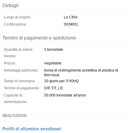
Dettagli
Luogo di origine:
La CINA
Certificazione:
ISO9001
Termini di pagamento e spedizione
Quantità di ordine
5 tonnellate
minimo:
Prezzo:
negotiable
Imballaggi particolari:
borsa di restringimento protettiva di plastica di
film+heat
Tempi di consegna:
20 giorni per 3*40HQ
Termini di pagamento:
D/P, T/T, L/C
Capacità di
50.000 tonnellate all'anno
alimentazione:
descrizione
Profili di alluminio anodizzati