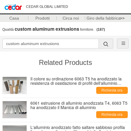
CEDAR GLOBAL LIMITED
Casa
Prodotti
Circa noi
Giro della fabbrica
>>
custom aluminum extrusions
Qualità
fornitore.
(187)
Related Products
Il colore su ordinazione 6063 T5 ha anodizzato la
resistenza di ossidazione di profili dell'alluminio
ROHS/SGS
Richiesta ora
6061 estrusione di alluminio anodizzata T4, 6063 T5
ha anodizzato il Manica di alluminio
Richiesta ora
L'alluminio anodizzato fatto saltare sabbioso profila