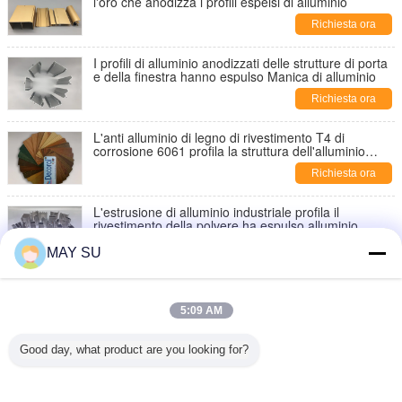
l'oro che anodizza i profili espelsi di alluminio
Richiesta ora
I profili di alluminio anodizzati delle strutture di porta
e della finestra hanno espulso Manica di alluminio
Richiesta ora
L'anti alluminio di legno di rivestimento T4 di
corrosione 6061 profila la struttura dell'alluminio
della porta
Richiesta ora
L'estrusione di alluminio industriale profila il
rivestimento della polvere ha espulso alluminio
strutturale
Richiesta ora
MAY SU
6061 profilato estruso di alluminio di profili industriali
dell'alluminio di T5 T6 anodizza la superficie
5:09 AM
Richiesta ora
Good day, what product are you looking for?
Profilo di alluminio della rottura termica di
rivestimento del mulino 6061 T6 per l'ossatura
muraria di vetro
Richiesta ora