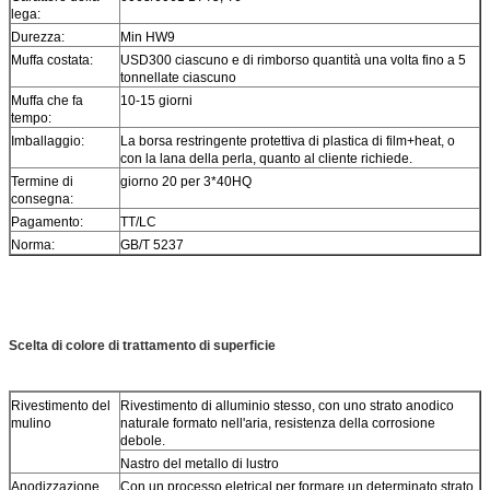
lega:
Durezza:
Min HW9
Muffa costata:
USD300 ciascuno e di rimborso quantità una volta fino a 5
tonnellate ciascuno
Muffa che fa
10-15 giorni
tempo:
Imballaggio:
La borsa restringente protettiva di plastica di film+heat, o
con la lana della perla, quanto al cliente richiede.
Termine di
giorno 20 per 3*40HQ
consegna:
Pagamento:
TT/LC
Norma:
GB/T 5237
Scelta di colore di trattamento di superficie
Rivestimento del
Rivestimento di alluminio stesso, con uno strato anodico
mulino
naturale formato nell'aria, resistenza della corrosione
debole.
Nastro del metallo di lustro
Anodizzazione
Con un processo eletrical per formare un determinato strato