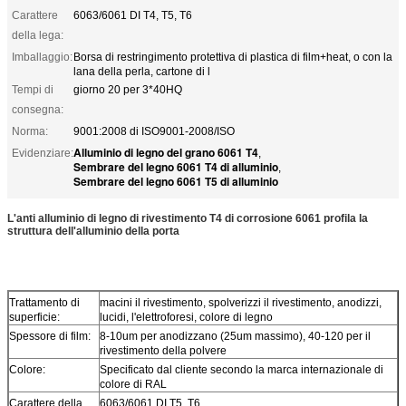
Carattere
6063/6061 DI T4, T5, T6
della lega:
Imballaggio:
Borsa di restringimento protettiva di plastica di film+heat, o con la
lana della perla, cartone di l
Tempi di
giorno 20 per 3*40HQ
consegna:
Norma:
9001:2008 di ISO9001-2008/ISO
Alluminio di legno del grano 6061 T4
Evidenziare:
,
Sembrare del legno 6061 T4 di alluminio
,
Sembrare del legno 6061 T5 di alluminio
L'anti alluminio di legno di rivestimento T4 di corrosione 6061 profila la
struttura dell'alluminio della porta
Trattamento di
macini il rivestimento, spolverizzi il rivestimento, anodizzi,
superficie:
lucidi, l'elettroforesi, colore di legno
Spessore di film:
8-10um per anodizzano (25um massimo), 40-120 per il
rivestimento della polvere
Colore:
Specificato dal cliente secondo la marca internazionale di
colore di RAL
Carattere della
6063/6061 DI T5, T6