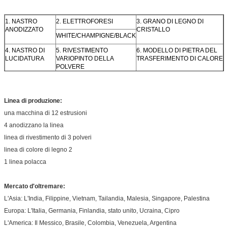
splendere con la linea, adatta ad applicazione decorativa
Disponibile in tutti i tipi di colore
1. NASTRO
2. ELETTROFORESI
3. GRANO DI LEGNO DI
ANODIZZATO
CRISTALLO
WHITE/CHAMPIGNE/BLACK
4. NASTRO DI
5. RIVESTIMENTO
6. MODELLO DI PIETRA DEL
LUCIDATURA
VARIOPINTO DELLA
TRASFERIMENTO DI CALORE
POLVERE
7. LEGNO
8. NASTRO SPAZZOLATO
9. ORO DI LUCIDATURA
GRANULOSO
Linea di produzione:
una macchina di 12 estrusioni
4 anodizzano la linea
linea di rivestimento di 3 polveri
linea di colore di legno 2
1 linea polacca
Mercato d'oltremare:
L'Asia: L'India, Filippine, Vietnam, Tailandia, Malesia, Singapore, Palestina
Europa: L'Italia, Germania, Finlandia, stato unito, Ucraina, Cipro
L'America: Il Messico, Brasile, Colombia, Venezuela, Argentina