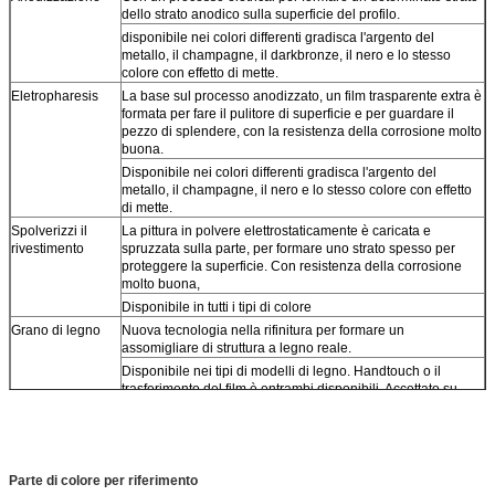
dello strato anodico sulla superficie del profilo.
disponibile nei colori differenti gradisca l'argento del
metallo, il champagne, il darkbronze, il nero e lo stesso
colore con effetto di mette.
Eletropharesis
La base sul processo anodizzato, un film trasparente extra è
formata per fare il pulitore di superficie e per guardare il
pezzo di splendere, con la resistenza della corrosione molto
buona.
Disponibile nei colori differenti gradisca l'argento del
metallo, il champagne, il nero e lo stesso colore con effetto
di mette.
Spolverizzi il
La pittura in polvere elettrostaticamente è caricata e
rivestimento
spruzzata sulla parte, per formare uno strato spesso per
proteggere la superficie. Con resistenza della corrosione
molto buona,
Disponibile in tutti i tipi di colore
Grano di legno
Nuova tecnologia nella rifinitura per formare un
assomigliare di struttura a legno reale.
Disponibile nei tipi di modelli di legno. Handtouch o il
trasferimento del film è entrambi disponibili. Accettato su
misura.
Polacco
Tramite la lucidatura ed il processo chimico per formare
mirror come rivestimento, adatto ad applicazione decorativa
Disponibile in tutti i tipi di colore
Parte di colore per riferimento
Spazzolato
Con la spazzola ed il processo chimico per formare