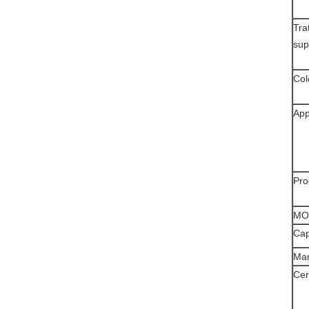
Tra
sup
Col
App
Pro
MO
Cap
Mar
Cer