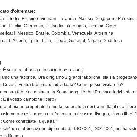
cato d'oltremare:
ia: L'India, Filippine, Vietnam, Tailandia, Malesia, Singapore, Palestina
pa: L'Italia, Germania, Finlandia, stato unito, Ucraina, Cipro
merica: Il Messico, Brasile, Colombia, Venezuela, Argentina
rica: L'Algeria, Egitto, Libia, Etiopia, Senegal, Nigeria, Sudafrica
Q
: È voi una fabbrica o la società per azioni?
iamo una fabbrica. Ora dirigiamo 2 grandi fabbriche, sia sia progettante
Q: Dove la vostra fabbrica è individuata? Come posso visitare là?
La nostra fabbrica è situata in Xuancheng, l'Anhui Province.It richiede 
: È il vostro campione libero?
uto-abbiamo progettato la muffa, se usate la nostra muffa, il suo libero
ssiamo aprire la nuova muffa basata sul vostro disegno, siamo liberi fin
: Come controllate la qualità?
Poichè una fabbricazione diplomata da ISO9001, ISO14001, noi ha sistema
o il difettoso