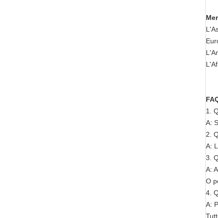
Mer
L'As
Euro
L'A
L'Af
FA
1. Q
A: S
2. 
A: 
3. Q
A: A
O po
4. Q
A: 
Tutt