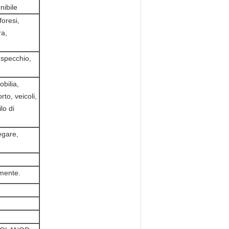
onibile
foresi,
ra,
o specchio,
obilia,
rto, veicoli,
lo di
egare,
lmente.