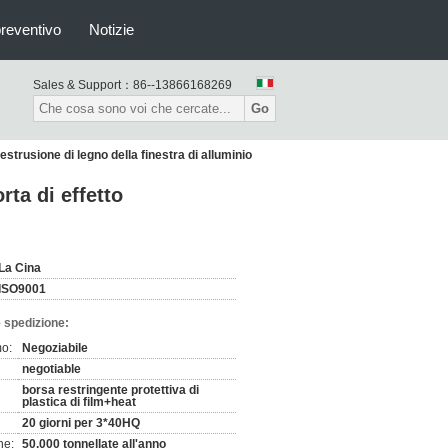
preventivo
Notizie
Sales & Support：
86--13866168269
Go
l'estrusione di legno della finestra di alluminio
rta di effetto
La Cina
ISO9001
 spedizione:
mo:
Negoziabile
negotiable
borsa restringente protettiva di
plastica di film+heat
20 giorni per 3*40HQ
ne:
50.000 tonnellate all'anno