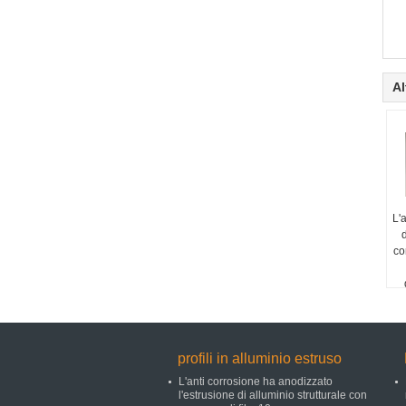
Al
L'a
d
co
profili in alluminio estruso
L'anti corrosione ha anodizzato
l'estrusione di alluminio strutturale con