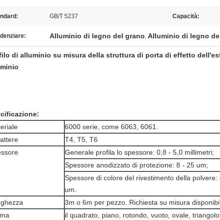
andard:
GB/T 5237
Capacità:
Alluminio di legno del grano
Alluminio di legno de
denziare:
,
filo di alluminio su misura della struttura di porta di effetto dell'e
uminio
cificazione:
eriale
6000 serie, come 6063, 6061.
attere
T4, T5, T6
ssore
Generale profila lo spessore: 0,8 - 5,0 millimetri;
Spessore anodizzato di protezione: 8 - 25 um;
Spessore di colore del rivestimento della polvere:
um.
nghezza
3m o 6m per pezzo. Richiesta su misura disponibi
rma
il quadrato, piano, rotondo, vuoto, ovale, triangolo,