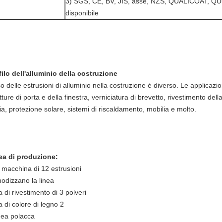
3) SGS, CE, BV, JIS, asse, NZS, QUALICOAT, 
disponibile
filo dell'alluminio della costruzione
o delle estrusioni di alluminio nella costruzione è diverso. Le applicazion
tture di porta e della finestra, verniciatura di brevetto, rivestimento de
ia, protezione solare, sistemi di riscaldamento, mobilia e molto.
ea di produzione:
 macchina di 12 estrusioni
nodizzano la linea
a di rivestimento di 3 polveri
a di colore di legno 2
inea polacca