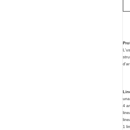
Pro
L'us
stru
d'ar
Lin
una
4 a
line
line
1 l