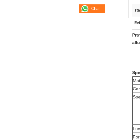
st
Evi
Pro
all
Spe
Mat
Car
Spe
Lu
Fo