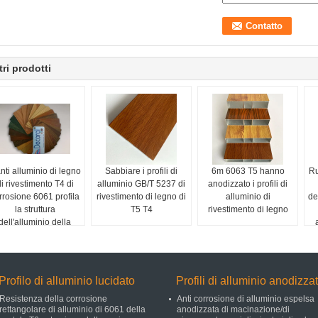
tri prodotti
nti alluminio di legno
Sabbiare i profili di
6m 6063 T5 hanno
Ru
i rivestimento T4 di
alluminio GB/T 5237 di
anodizzato i profili di
rrosione 6061 profila
rivestimento di legno di
alluminio di
de
la struttura
T5 T4
rivestimento di legno
dell'alluminio della
porta
Profilo di alluminio lucidato
Profili di alluminio anodizzat
Resistenza della corrosione
Anti corrosione di alluminio espelsa
rettangolare di alluminio di 6061 della
anodizzata di macinazione/di