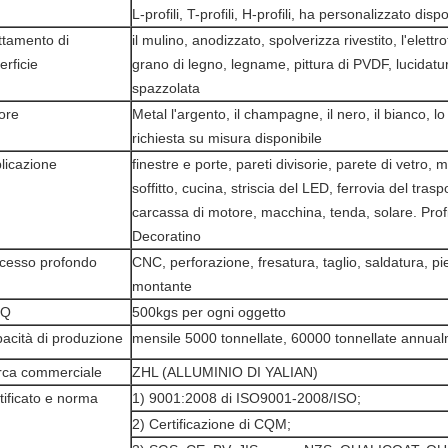
L-profili, T-profili, H-profili, ha personalizzato disp
ttamento di
il mulino, anodizzato, spolverizza rivestito, l'elettro
erficie
grano di legno, legname, pittura di PVDF, lucidatu
spazzolata
ore
Metal l'argento, il champagne, il nero, il bianco, l
richiesta su misura disponibile
licazione
finestre e porte, pareti divisorie, parete di vetro, m
soffitto, cucina, striscia del LED, ferrovia del traspo
carcassa di motore, macchina, tenda, solare. Profi
Decoratino
cesso profondo
CNC, perforazione, fresatura, taglio, saldatura, pi
montante
Q
500kgs per ogni oggetto
acità di produzione
mensile 5000 tonnellate, 60000 tonnellate annua
ca commerciale
ZHL (ALLUMINIO DI YALIAN)
tificato e norma
1) 9001:2008 di ISO9001-2008/ISO;
2) Certificazione di CQM;