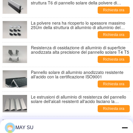
struttura T6 di pannello solare della polvere di
alluminio delle strutture
Richiesta ora
La polvere nera ha ricoperto lo spessore massimo
25Um della struttura di alluminio di alluminio del
pannello solare
Richiesta ora
Resistenza di ossidazione di alluminio di superficie
anodizzata alta precisione del pannello solare T4 T5
Richiesta ora
Pannello solare di alluminio anodizzato resistente
all'acido con la certificazione ISO9001
Richiesta ora
Le estrusioni di alluminio di resistenza del pannello
solare dell'alcali resistenti all'acido lisciano la
superficie
Richiesta ora
6063 6061 estrusione di alluminio T6 per resistenza
di ossidazione dei pannelli solari
MAY SU