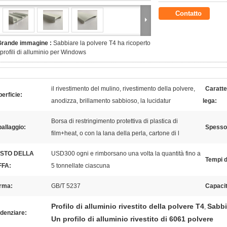
Contatto
Grande immagine :
Sabbiare la polvere T4 ha ricoperto
 profili di alluminio per Windows
il rivestimento del mulino, rivestimento della polvere,
Caratte
erficie:
anodizza, brillamento sabbioso, la lucidatur
lega:
Borsa di restringimento protettiva di plastica di
allaggio:
Spessor
film+heat, o con la lana della perla, cartone di l
STO DELLA
USD300 ogni e rimborsano una volta la quantità fino a
Tempi d
FA:
5 tonnellate ciascuna
rma:
GB/T 5237
Capacit
Profilo di alluminio rivestito della polvere T4
Sabbia
,
denziare:
Un profilo di alluminio rivestito di 6061 polvere