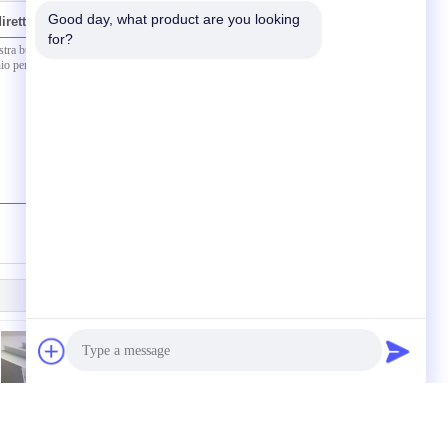
Good day, what product are you looking 
 direttamente a noi
for?
(
0
/ 3000)
T5 6063 anodizzati
La polvere della pittura