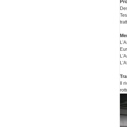
Pr
Des
Tes
tra
Mer
L'A
Eur
L'A
L'A
Tra
Il 
rot