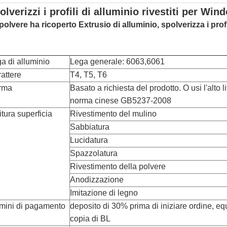
olverizzi i profili di alluminio rivestiti per Win
polvere ha ricoperto Extrusio di alluminio,
spolverizza i profi
a di alluminio
Lega generale: 6063,6061
attere
T4, T5, T6
rma
Basato a richiesta del prodotto. O usi l'alto l
norma cinese GB5237-2008
itura superficia
Rivestimento del mulino
Sabbiatura
Lucidatura
Spazzolatura
Rivestimento della polvere
Anodizzazione
Imitazione di legno
mini di pagamento
deposito di 30% prima di iniziare ordine, equ
copia di BL