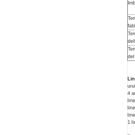
Imb
Te
fab
Tem
del
Tem
del
Lin
una
4 a
lin
lin
lin
1 l