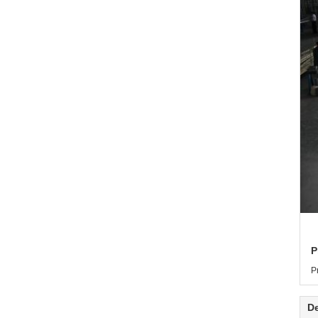
P
P
De