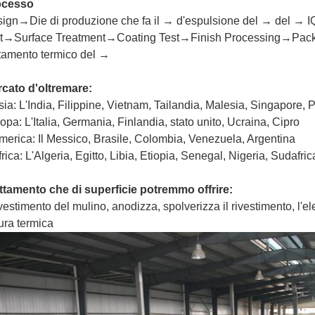
ocesso
ign→Die di produzione che fa il → d'espulsione del → del → IQC
t→Surface Treatment→Coating Test→Finish Processing→Pack
ttamento termico del →
cato d'oltremare:
sia: L'India, Filippine, Vietnam, Tailandia, Malesia, Singapore, 
opa: L'Italia, Germania, Finlandia, stato unito, Ucraina, Cipro
merica: Il Messico, Brasile, Colombia, Venezuela, Argentina
frica: L'Algeria, Egitto, Libia, Etiopia, Senegal, Nigeria, Sudafric
ttamento che di superficie potremmo offrire:
rivestimento del mulino, anodizza, spolverizza il rivestimento, l'elet
tura termica