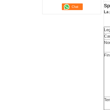
Sp
La 
Leg
Car
No
Fin
Ter