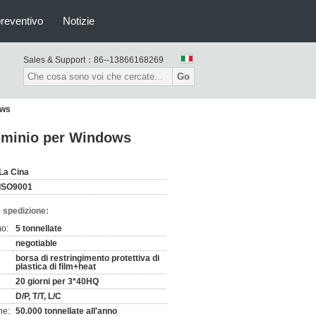
preventivo
Notizie
Sales & Support：
86--13866168269
Go
ows
lluminio per Windows
La Cina
ISO9001
 spedizione:
mo:
5 tonnellate
negotiable
borsa di restringimento protettiva di
plastica di film+heat
20 giorni per 3*40HQ
D/P, T/T, L/C
ne:
50.000 tonnellate all'anno