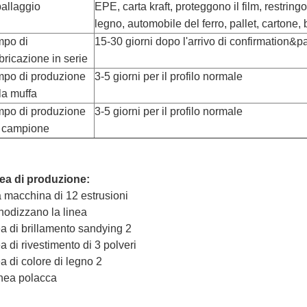
allaggio
EPE, carta kraft, proteggono il film, restringon
legno, automobile del ferro, pallet, cartone
mpo di
15-30 giorni dopo l'arrivo di confirmation
bricazione in serie
po di produzione
3-5 giorni per il profilo normale
la muffa
po di produzione
3-5 giorni per il profilo normale
 campione
ea di produzione:
 macchina di 12 estrusioni
nodizzano la linea
ea di brillamento sandying 2
ea di rivestimento di 3 polveri
ea di colore di legno 2
inea polacca