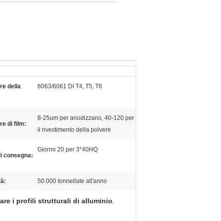
re della
6063/6061 DI T4, T5, T6
8-25um per anodizzano, 40-120 per
e di film:
il rivestimento della polvere
Giorno 20 per 3*40HQ
i consegna:
à:
50.000 tonnellate all'anno
re i profili strutturali di alluminio
,