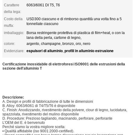
Carattere
6063/6061 DI T5, T6
della lega:
Costo della
USD300 ciascuno e di rimborso quantità una volta fino a 5
tonnellate ciascuno
muffa:
imballaggio:
Borsa restringente protettiva di plastica di film+heat, o con la
lana della perla, cartone di legno,
colore:
argento, champagne, bronzo, oro, nero
espulsori di alluminio
profili in alluminio estrusione
Evidenziare:
,
Certificazione inossidabile di elettroforesi ISO9001 delle estrusioni della
sezione dell'alluminio T
Descrizione:
A. Design e profili di fabbricazione di tutte le dimensioni
B. Alloy: 6063/6061 di T4/T5/T6 è disponibile
C. Finish: Anodizzando, rivestimento della polvere, clour di legno, lucidatura,
spazzolata, rivestimento del mulino disponibile
D. Procedure: Prezioso tagliando, macinando, perforare, perforante
L'OEM del E. è benvenuto
Perché siamo la vostra migliore scelta:
• Qualità affidabile (iso 9001:2000-certified).