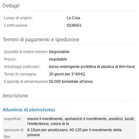
Dettagli
Luogo di origine:
La Cina
Certificazione:
ISO9001
Termini di pagamento e spedizione
Quantità di ordine minimo:
Negoziabile
Prezzo:
negotiable
Imballaggi particolari:
borsa restringente protettiva di plastica di film+heat
Tempi di consegna:
20 giorni per 3*40HQ
Capacità di alimentazione:
50.000 tonnellate all'anno
descrizione
Alluminio di elettroforesi
superficie:
macini il rivestimento, spolverizzi il rivestimento, anodizzi, lucidi,
l'elettroforesi, colore di le
spessore di
8-10um per anodizzano, 40-120 per il rivestimento della
polvere
film: