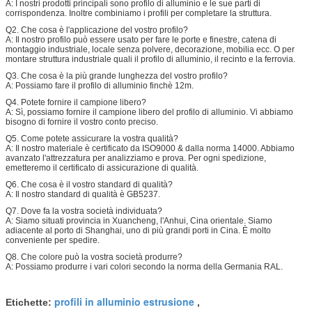
A: I nostri prodotti principali sono profilo di alluminio e le sue parti di
corrispondenza. Inoltre combiniamo i profili per completare la struttura.
Q2. Che cosa è l'applicazione del vostro profilo?
A: Il nostro profilo può essere usato per fare le porte e finestre, catena di
montaggio industriale, locale senza polvere, decorazione, mobilia ecc. O per
montare struttura industriale quali il profilo di alluminio, il recinto e la ferrovia.
Q3. Che cosa è la più grande lunghezza del vostro profilo?
A: Possiamo fare il profilo di alluminio finchè 12m.
Q4. Potete fornire il campione libero?
A: Sì, possiamo fornire il campione libero del profilo di alluminio. Vi abbiamo
bisogno di fornire il vostro conto preciso.
Q5. Come potete assicurare la vostra qualità?
A: Il nostro materiale è certificato da ISO9000 & dalla norma 14000. Abbiamo
avanzato l'attrezzatura per analizziamo e prova. Per ogni spedizione,
emetteremo il certificato di assicurazione di qualità.
Q6. Che cosa è il vostro standard di qualità?
A: Il nostro standard di qualità è GB5237.
Q7. Dove fa la vostra società individuata?
A: Siamo situati provincia in Xuancheng, l'Anhui, Cina orientale. Siamo
adiacente al porto di Shanghai, uno di più grandi porti in Cina. È molto
conveniente per spedire.
Q8. Che colore può la vostra società produrre?
A: Possiamo produrre i vari colori secondo la norma della Germania RAL.
profili in alluminio estrusione
Etichette:
,