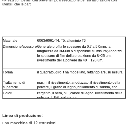
• Prezzi competitivi con breve tempo d'esecuzione per sia lavorazione con
utensili che le parti,
Materiale
6063/6061-T4, T5, alluminio T6
Dimensione/spessore
Generale profila lo spessore da 0,7 a 5.0mm, la
lunghezza da 3M-6m o disponibile su misura; Anodizzi
lo spessore di film della protezione da 8~25 um,
rivestimento della polvere da 40 ~ 120 um.
Forma
il quadrato, giro, t ha modellato, rettangolare, su misura
Trattamento di
macini il rivestimento, anodizzato, il rivestimento della
superficie
polvere, il grano di legno, brillamento di sabbia, ecc
Colori
l'argento, il nero, blu, colore di legno, rivestimento della
polvere di RAL colora ecc
Linea di produzione:
una macchina di 12 estrusioni