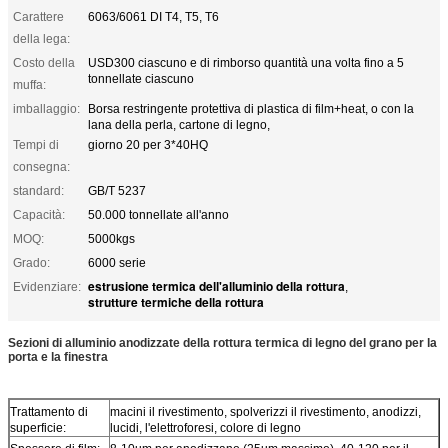
Carattere
6063/6061 DI T4, T5, T6
della lega:
Costo della
USD300 ciascuno e di rimborso quantità una volta fino a 5
tonnellate ciascuno
muffa:
imballaggio:
Borsa restringente protettiva di plastica di film+heat, o con la
lana della perla, cartone di legno,
Tempi di
giorno 20 per 3*40HQ
consegna:
standard:
GB/T 5237
Capacità:
50.000 tonnellate all'anno
MOQ:
5000kgs
Grado:
6000 serie
estrusione termica dell'alluminio della rottura
Evidenziare:
,
strutture termiche della rottura
Sezioni di alluminio anodizzate della rottura termica di legno del grano per la
porta e la finestra
Trattamento di
macini il rivestimento, spolverizzi il rivestimento, anodizzi,
superficie:
lucidi, l'elettroforesi, colore di legno