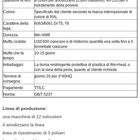
Spessore di film:
8-10um per anodizzano (25um massimo), 40-120 per il
rivestimento della polvere
Colore:
Specificato dal cliente secondo la marca internazionale di
colore di RAL
Carattere della
6063/6061 DI T5, T6
lega:
Durezza:
Min HW9
Muffa costata:
USD300 ciascuno e di rimborso quantità una volta fino a 5
tonnellate ciascuno
Muffa che fa
10-15 giorni
tempo:
Imballaggio:
La borsa restringente protettiva di plastica di film+heat, o
con la lana della perla, quanto al cliente richiede.
Termine di
giorno 20 per 3*40HQ
consegna:
Pagamento:
TT/LC
Norma:
GB/T 5237
Linea di produzione:
una macchina di 12 estrusioni
4 anodizzano la linea
linea di rivestimento di 3 polveri