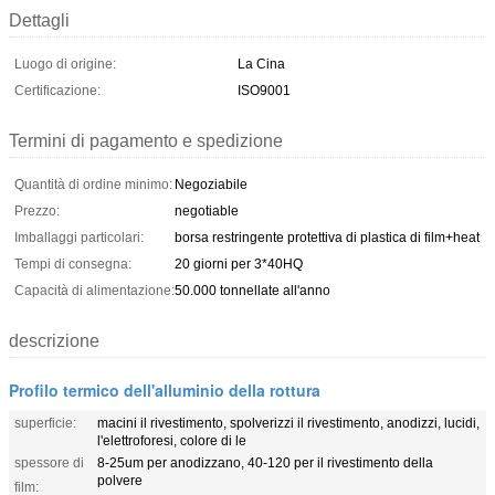
Dettagli
Luogo di origine:
La Cina
Certificazione:
ISO9001
Termini di pagamento e spedizione
Quantità di ordine minimo:
Negoziabile
Prezzo:
negotiable
Imballaggi particolari:
borsa restringente protettiva di plastica di film+heat
Tempi di consegna:
20 giorni per 3*40HQ
Capacità di alimentazione:
50.000 tonnellate all'anno
descrizione
Profilo termico dell'alluminio della rottura
superficie:
macini il rivestimento, spolverizzi il rivestimento, anodizzi, lucidi,
l'elettroforesi, colore di le
spessore di
8-25um per anodizzano, 40-120 per il rivestimento della
polvere
film: