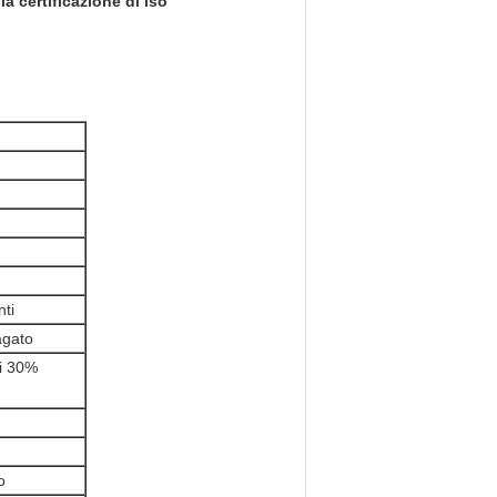
la certificazione di iso
nti
agato
di 30%
o