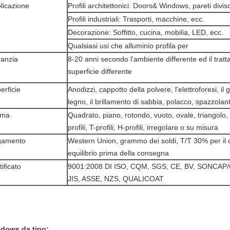
licazione
Profili architettonici: Doors& Windows, pareti divis
Profili industriali: Trasporti, macchine, ecc.
Decorazione: Soffitto, cucina, mobilia, LED, ecc.
Qualsiasi usi che alluminio profila per
anzia
8-20 anni secondo l'ambiente differente ed il trat
superficie differente
erficie
Anodizzi, cappotto della polvere, l'elettroforesi, il 
legno, il brillamento di sabbia, polacco, spazzolan
rma
Quadrato, piano, rotondo, vuoto, ovale, triangolo, U
profili, T-profili, H-profili, irregolare o su misura
gamento
Western Union, grammo dei soldi, T/T 30% per il 
equilibrio prima della consegna
tificato
9001:2008 DI ISO, CQM, SGS, CE, BV, SONCAP/
JIS, ASSE, NZS, QUALICOAT
dows da tipo: