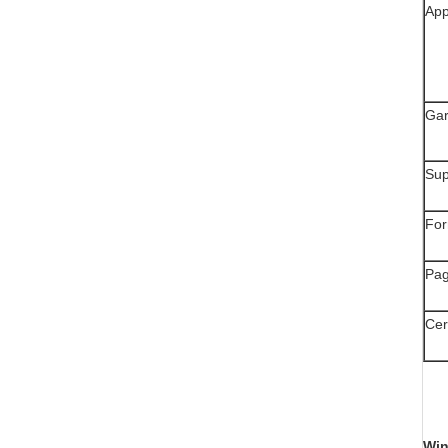
App
Gar
Sup
Fo
Pa
Cer
Win