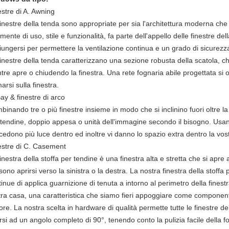
estre di A. Awning
finestre della tenda sono appropriate per sia l'architettura moderna che
lmente di uso, stile e funzionalità, fa parte dell'appello delle finestre de
iungersi per permettere la ventilazione continua e un grado di sicurezz
inestre della tenda caratterizzano una sezione robusta della scatola, ch
tre apre o chiudendo la finestra. Una rete fognaria abile progettata si
arsi sulla finestra.
ay & finestre di arco
inando tre o più finestre insieme in modo che si inclinino fuori oltre l
tendine, doppio appesa o unità dell'immagine secondo il bisogno. Usando 
cedono più luce dentro ed inoltre vi danno lo spazio extra dentro la vos
estre di C. Casement
inestra della stoffa per tendine è una finestra alta e stretta che si apr
ono aprirsi verso la sinistra o la destra. La nostra finestra della stoffa
inue di applica guarnizione di tenuta a intorno al perimetro della finestra
tra casa, una caratteristica che siamo fieri appoggiare come componente
ore. La nostra scelta in hardware di qualità permette tutte le finestre d
rsi ad un angolo completo di 90°, tenendo conto la pulizia facile della fo