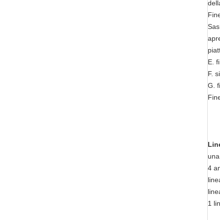
dell
Fine
Sas
apre
pia
E. 
F. 
G. f
Fine
Lin
una
4 a
line
line
1 l