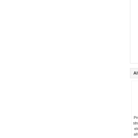
Al
Pr
str
el
al