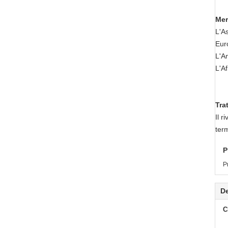
Mer
L'As
Euro
L'A
L'Af
Tra
Il r
ter
P
Pr
De
C