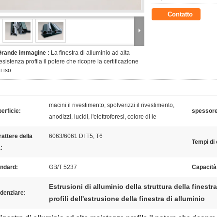
Contatto
Grande immagine :
La finestra di alluminio ad alta
esistenza profila il potere che ricopre la certificazione
i iso
macini il rivestimento, spolverizzi il rivestimento,
erficie:
spessore 
anodizzi, lucidi, l'elettroforesi, colore di le
attere della
6063/6061 DI T5, T6
Tempi di
:
andard:
GB/T 5237
Capacità
Estrusioni di alluminio della struttura della finestra
denziare:
profili dell'estrusione della finestra di alluminio