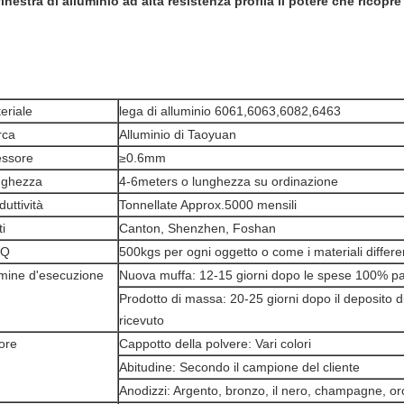
finestra di alluminio ad alta resistenza profila il potere che ricopre 
eriale
lega di alluminio 6061,6063,6082,6463
rca
Alluminio di Taoyuan
ssore
≥0.6mm
nghezza
4-6meters o lunghezza su ordinazione
duttività
Tonnellate Approx.5000 mensili
ti
Canton, Shenzhen, Foshan
Q
500kgs per ogni oggetto o come i materiali differe
mine d'esecuzione
Nuova muffa: 12-15 giorni dopo le spese 100% p
Prodotto di massa: 20-25 giorni dopo il deposito 
ricevuto
ore
Cappotto della polvere: Vari colori
Abitudine: Secondo il campione del cliente
Anodizzi: Argento, bronzo, il nero, champagne, or