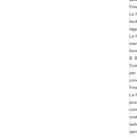
Fin
Le 
faci
agg
Le f
men
form
B. B
Comb
per 
con
Fin
La f
poss
cont
vos
sett
apri