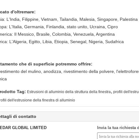
cato d'oltremare:
ia: L'India, Filippine, Vietnam, Tailandia, Malesia, Singapore, Palestina
pa: L'Italia, Germania, Finlandia, stato unito, Ucraina, Cipro
merica: Il Messico, Brasile, Colombia, Venezuela, Argentina
rica: L'Algeria, Egitto, Libia, Etiopia, Senegal, Nigeria, Sudafrica
ttamento che di superficie potremmo offrire:
ivestimento del mulino, anodizza, rivestimento della polvere, l'elettroforesi
mica
,
rodotto Tag:
Estrusioni di alluminio della struttura della finestra
profili dell'est
ofili dell'estrusione della finestra di alluminio
ttagli di contatto
EDAR GLOBAL LIMITED
Invia la tua richiesta