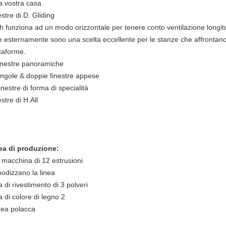
a vostra casa.
stre di D. Gliding
h funziona ad un modo orizzontale per tenere conto ventilazione longitud
 esternamente sono una scelta eccellente per le stanze che affrontano i
ttaforme.
finestre panoramiche
singole & doppie finestre appese
inestre di forma di specialità
stre di H.All
ea di produzione:
 macchina di 12 estrusioni
nodizzano la linea
a di rivestimento di 3 polveri
a di colore di legno 2
inea polacca