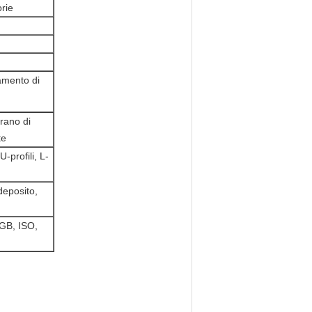
orie
tamento di
grano di
te
-profili, L-
deposito,
GB, ISO,