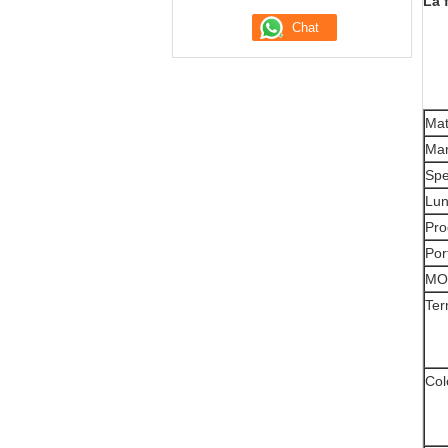
La 
Mat
Ma
Spe
Lu
Pro
Por
MO
Ter
Col