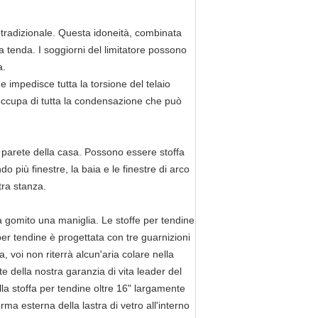
 tradizionale. Questa idoneità, combinata
lla tenda. I soggiorni del limitatore possono
a.
e impedisce tutta la torsione del telaio
 occupa di tutta la condensazione che può
a parete della casa. Possono essere stoffa
più finestre, la baia e le finestre di arco
tra stanza.
e a gomito una maniglia. Le stoffe per tendine
 per tendine è progettata con tre guarnizioni
, voi non riterrà alcun'aria colare nella
 della nostra garanzia di vita leader del
ella stoffa per tendine oltre 16" largamente
rma esterna della lastra di vetro all'interno