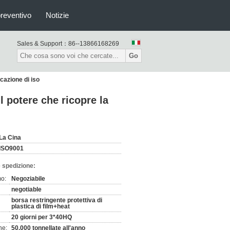
preventivo
Notizie
Sales & Support：
86--13866168269
Go
icazione di iso
il potere che ricopre la
La Cina
ISO9001
 spedizione:
mo:
Negoziabile
negotiable
borsa restringente protettiva di
plastica di film+heat
20 giorni per 3*40HQ
ne:
50.000 tonnellate all'anno