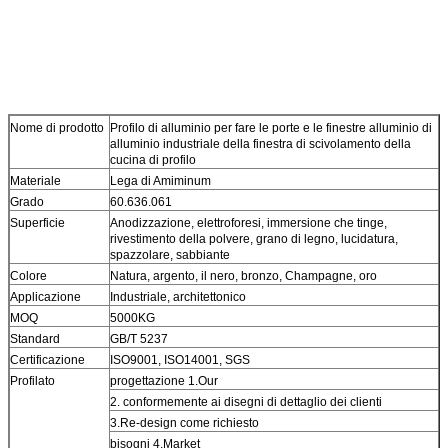
Nome di prodotto
Profilo di alluminio per fare le porte e le finestre alluminio di
alluminio industriale della finestra di scivolamento della
cucina di profilo
Materiale
Lega di Amiminum
Grado
60.636.061
Superficie
Anodizzazione, elettroforesi, immersione che tinge,
rivestimento della polvere, grano di legno, lucidatura,
spazzolare, sabbiante
Colore
Natura, argento, il nero, bronzo, Champagne, oro
Applicazione
Industriale, architettonico
MOQ
5000KG
Standard
GB/T 5237
Certificazione
ISO9001, ISO14001, SGS
Profilato
progettazione 1.Our
2. conformemente ai disegni di dettaglio dei clienti
3.Re-design come richiesto
bisogni 4.Market