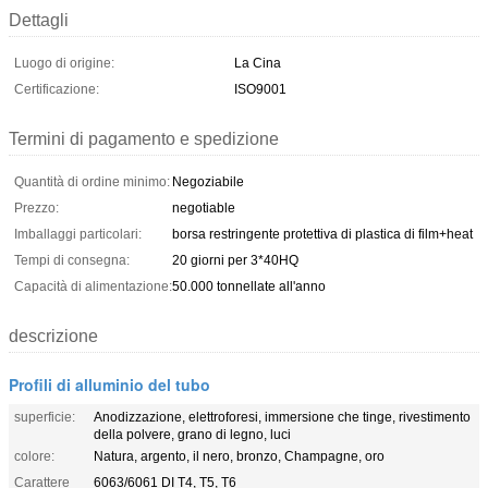
Dettagli
Luogo di origine:
La Cina
Certificazione:
ISO9001
Termini di pagamento e spedizione
Quantità di ordine minimo:
Negoziabile
Prezzo:
negotiable
Imballaggi particolari:
borsa restringente protettiva di plastica di film+heat
Tempi di consegna:
20 giorni per 3*40HQ
Capacità di alimentazione:
50.000 tonnellate all'anno
descrizione
Profili di alluminio del tubo
superficie:
Anodizzazione, elettroforesi, immersione che tinge, rivestimento
della polvere, grano di legno, luci
colore:
Natura, argento, il nero, bronzo, Champagne, oro
Carattere
6063/6061 DI T4, T5, T6