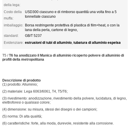
della lega:
Costo della
USD300 ciascuno e di rimborso quantità una volta fino a 5
tonnellate ciascuno
muffa:
imballaggio:
Borsa restringente protettiva di plastica di film+heat, o con la
lana della perla, cartone di legno,
standard:
GB/T 5237
estrusioni di tubi di alluminio
tubatura di alluminio espelsa
Evidenziare:
,
T5 /
T6 ha anodizzato il Manica di alluminio ricoperto polvere di alluminio di
profili della metropolitana
Descrizione di prodotto
(1) prodotto: Alluminio;
(2) materiale: Lega 6063/6061, T4, T5/T6;
(3) rivestimento: anodizzazione, rivestimento della polvere, lucidatura, di legno,
elettroforesi o qualsiasi colore;
(4) dimensione: su misura, stessi dei disegni o dei campioni;
(5) norma: Di alta qualità;
(6) caratteristiche: forte, alla moda, durevole, resistente alla corrosione.