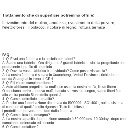
Trattamento che di superficie potremmo offrire:
Il rivestimento del mulino, anodizza, rivestimento della polvere,
l'elettroforesi, il polacco, il colore di legno, rottura termica
FAQ
1. Q: È voi una fabbrica o la società per azioni?
A: Siamo una fabbrica. Ora dirigiamo 2 grandi fabbriche, sia sia progettante che
producente il profilo di alluminio.
2. Q: Dove la vostra fabbrica è individuata? Come posso visitare là?
A: La nostra fabbrica è situata in Xuancheng, l'Anhui Province.It richiede due
ore da Shanghai in treno di CRH.
3. Q: È il vostro campione libero?
A: Auto-abbiamo progettato la muffa, se usate la nostra muffa, il suo libero.
O possiamo aprire la nuova muffa basata sul vostro disegno, siamo liberi fino
alla vostra portata 5tons della quantità.
4. Q: Come controllate la qualità?
A: Poichè una fabbricazione diplomata da ISO9001, ISO14001, noi ha sistema
di controllo di qualità molto rigorosa. Tutto il difettoso
i prodotti non proverranno fuori dalla fabbrica.
5. Q: Come circa la consegna?
A: La nostra capacità di produzione annuale è 50,000tons. 10-30days dopo che
campione confermato ed acconto.
6. Q: Come contattarvi?