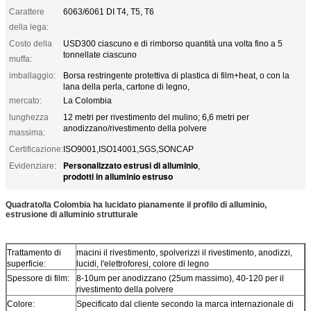
Carattere
6063/6061 DI T4, T5, T6
della lega:
Costo della
USD300 ciascuno e di rimborso quantità una volta fino a 5
tonnellate ciascuno
muffa:
imballaggio:
Borsa restringente protettiva di plastica di film+heat, o con la
lana della perla, cartone di legno,
mercato:
La Colombia
lunghezza
12 metri per rivestimento del mulino; 6,6 metri per
anodizzano/rivestimento della polvere
massima:
Certificazione:
ISO9001,ISO14001,SGS,SONCAP
Personalizzato estrusi di alluminio
Evidenziare:
,
prodotti in alluminio estruso
Quadrato/la Colombia ha lucidato pianamente il profilo di alluminio,
estrusione di alluminio strutturale
Trattamento di
macini il rivestimento, spolverizzi il rivestimento, anodizzi,
superficie:
lucidi, l'elettroforesi, colore di legno
Spessore di film:
8-10um per anodizzano (25um massimo), 40-120 per il
rivestimento della polvere
Colore:
Specificato dal cliente secondo la marca internazionale di