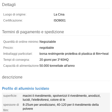
Dettagli
Luogo di origine:
La Cina
Certificazione:
ISO9001
Termini di pagamento e spedizione
Quantità di ordine minimo:
Negoziabile
Prezzo:
negotiable
Imballaggi particolari:
borsa restringente protettiva di plastica di film+heat
Tempi di consegna:
20 giorni per 3*40HQ
Capacità di alimentazione:
50.000 tonnellate all'anno
descrizione
Profilo di alluminio lucidato
superficie:
macini il rivestimento, spolverizzi il rivestimento, anodizzi,
lucidi, l'elettroforesi, colore di le
spessore di
8-25um per anodizzano, 40-120 per il rivestimento della
polvere
film: