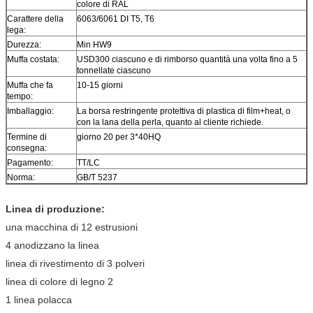
colore di RAL
Carattere della
6063/6061 DI T5, T6
lega:
Durezza:
Min HW9
Muffa costata:
USD300 ciascuno e di rimborso quantità una volta fino a 5
tonnellate ciascuno
Muffa che fa
10-15 giorni
tempo:
Imballaggio:
La borsa restringente protettiva di plastica di film+heat, o
con la lana della perla, quanto al cliente richiede.
Termine di
giorno 20 per 3*40HQ
consegna:
Pagamento:
TT/LC
Norma:
GB/T 5237
Linea di produzione:
una macchina di 12 estrusioni
4 anodizzano la linea
linea di rivestimento di 3 polveri
linea di colore di legno 2
1 linea polacca