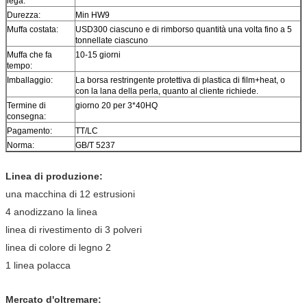
lega:
Durezza:
Min HW9
Muffa costata:
USD300 ciascuno e di rimborso quantità una volta fino a 5
tonnellate ciascuno
Muffa che fa
10-15 giorni
tempo:
Imballaggio:
La borsa restringente protettiva di plastica di film+heat, o
con la lana della perla, quanto al cliente richiede.
Termine di
giorno 20 per 3*40HQ
consegna:
Pagamento:
TT/LC
Norma:
GB/T 5237
Linea di produzione:
una macchina di 12 estrusioni
4 anodizzano la linea
linea di rivestimento di 3 polveri
linea di colore di legno 2
1 linea polacca
Mercato d'oltremare: