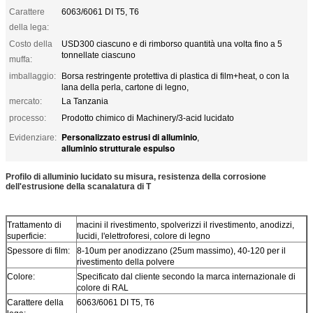
Carattere
6063/6061 DI T5, T6
della lega:
Costo della
USD300 ciascuno e di rimborso quantità una volta fino a 5
tonnellate ciascuno
muffa:
imballaggio:
Borsa restringente protettiva di plastica di film+heat, o con la
lana della perla, cartone di legno,
mercato:
La Tanzania
processo:
Prodotto chimico di Machinery/3-acid lucidato
Personalizzato estrusi di alluminio
Evidenziare:
,
alluminio strutturale espulso
Profilo di alluminio lucidato su misura, resistenza della corrosione
dell'estrusione della scanalatura di T
Trattamento di
macini il rivestimento, spolverizzi il rivestimento, anodizzi,
superficie:
lucidi, l'elettroforesi, colore di legno
Spessore di film:
8-10um per anodizzano (25um massimo), 40-120 per il
rivestimento della polvere
Colore:
Specificato dal cliente secondo la marca internazionale di
colore di RAL
Carattere della
6063/6061 DI T5, T6