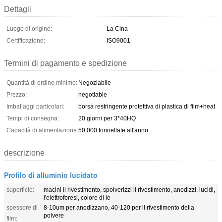
Dettagli
Luogo di origine:
La Cina
Certificazione:
ISO9001
Termini di pagamento e spedizione
Quantità di ordine minimo:
Negoziabile
Prezzo:
negotiable
Imballaggi particolari:
borsa restringente protettiva di plastica di film+heat
Tempi di consegna:
20 giorni per 3*40HQ
Capacità di alimentazione:
50.000 tonnellate all'anno
descrizione
Profilo di alluminio lucidato
superficie:
macini il rivestimento, spolverizzi il rivestimento, anodizzi, lucidi,
l'elettroforesi, colore di le
spessore di
8-10um per anodizzano, 40-120 per il rivestimento della
polvere
film: